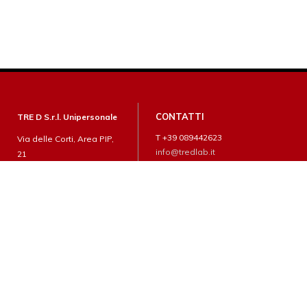
CONTATTI
TRE D S.r.l. Unipersonale
T +39 089442623
Via delle Corti, Area PIP,
info@tredlab.it
21
84085 Mercato San
Severino (SA)
P.I.: 04688880659
SOCIAL MEDIA
NOTE LEGALI
Privacy policy
Copyright © 2020 Tre-d
Srl: tutti i diritti riservati