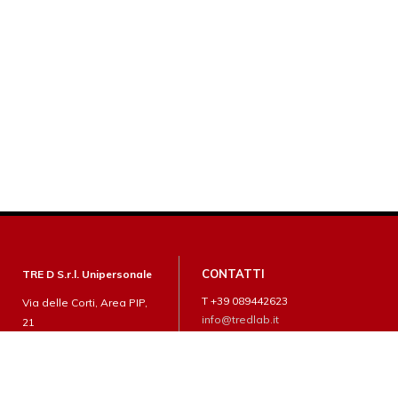
CONTATTI
TRE D S.r.l. Unipersonale
T +39 089442623
Via delle Corti, Area PIP,
info@tredlab.it
21
84085 Mercato San
Severino (SA)
P.I.: 04688880659