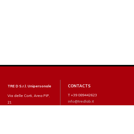
CONTACTS
TRE D S.r.l. Unipersonale
T +39 089442623
Via delle Corti, Area PIP,
info@tredlab.it
21
84085 Mercato San
Severino (SA)
P.I.: 04688880659