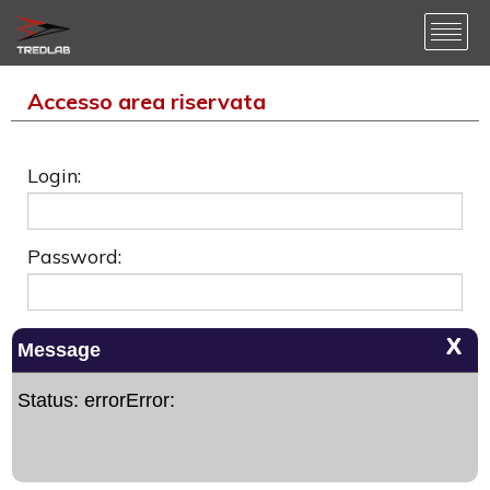
Accesso area riservata
Login:
Password:
Accedi come:
X
Message
Rivenditore
Officina / Privato
Referente
Status: errorError:
Accedi in area riservata