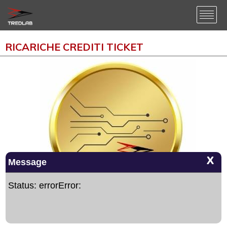
RICARICHE CREDITI TICKET
X
Message
Status: errorError:
PACK 500 TREDCOINS