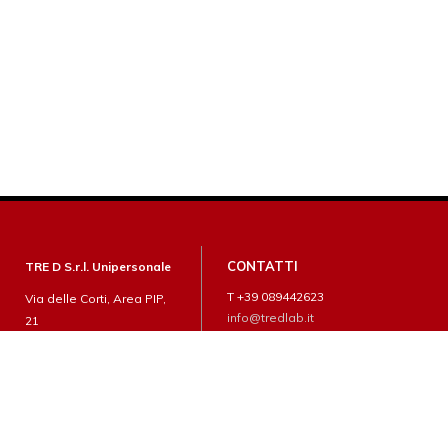
CONTATTI
TRE D S.r.l. Unipersonale
T +39 089442623
Via delle Corti, Area PIP,
info@tredlab.it
21
84085 Mercato San
Severino (SA)
P.I.: 04688880659
SOCIAL MEDIA
NOTE LEGALI