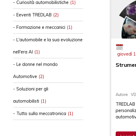
Curiosità automobilistiche
(1)
Eeventi TREDLAB
(2)
Formazione e meccanici
(1)
L'automobile e la sua evoluzione
nell'era AI
(1)
giovedì 
Strumen
Le donne nel mondo
Automotive
(2)
Soluzioni per gli
Autore:
V
automobilisti
(1)
TREDLAB n
personali
Tutto sulla meccatronica
(1)
automoti