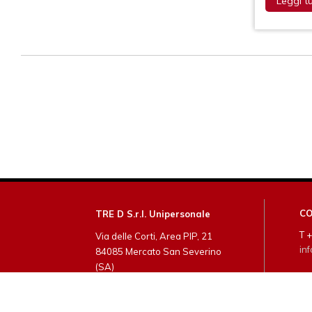
Leggi t
CO
TRE D S.r.l. Unipersonale
T 
Via delle Corti, Area PIP, 21
inf
84085 Mercato San Severino
(SA)
P.I.: 04688880659