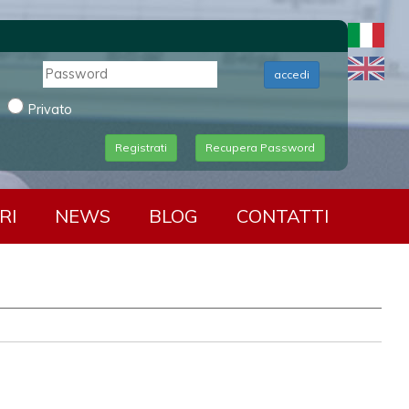
accedi
Privato
Registrati
Recupera Password
RI
NEWS
BLOG
CONTATTI