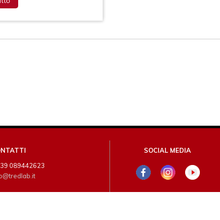
utto
NTATTI
SOCIAL MEDIA
+39 089442623
o@tredlab.it