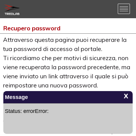
Recupero password
Attraverso questa pagina puoi recuperare la
tua password di accesso al portale.
Ti ricordiamo che per motivi di sicurezza, non
viene recuperata la password precedente, ma
viene inviato un link attraverso il quale si può
reimpostare una nuova password.
Il link viene inviato all'indirizzo e-mail di
X
Message
registrazione al portale, che dovrà essere
Status: errorError:
indidcato nel campo di testo sottostante. Una
volta indicato l'indirizzo e-mail clicca sul tasto
"Invia". Ti ricordiamo, inoltre, che il link per