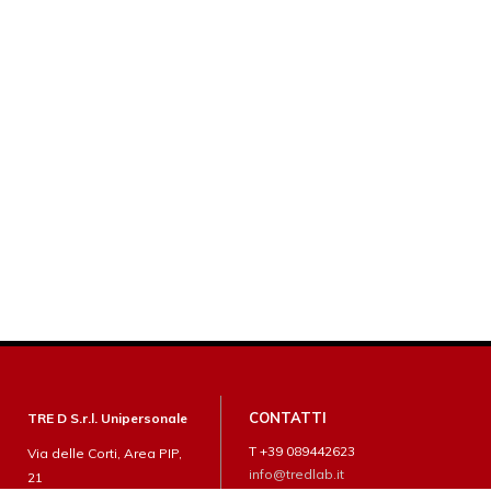
CONTATTI
TRE D S.r.l. Unipersonale
T +39 089442623
Via delle Corti, Area PIP,
info@tredlab.it
21